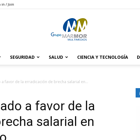
 in / Join
SEGURIDAD
SALUD
CIENCIA Y TECNOLOGÍA
D
Grupo
a favor de la erradicación de brecha salarial en...
ado a favor de la
Marmor
recha salarial en
ro