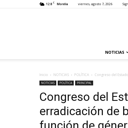
C
12.8
viernes, agosto 7, 2026
Sign
Morelia
NOTICIAS
Inicio
NOTICIAS
POLÍTICA
Congreso del Estado 
NOTICIAS
POLÍTICA
PRINCIPAL
Congreso del Est
erradicación de b
función de géne