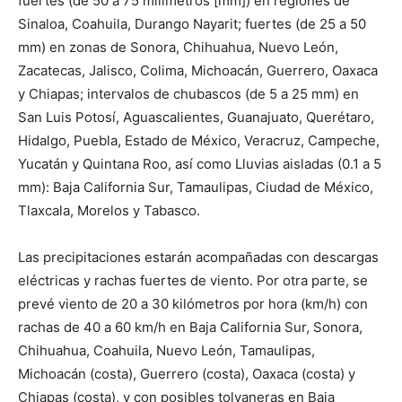
fuertes (de 50 a 75 milímetros [mm]) en regiones de
Sinaloa, Coahuila, Durango Nayarit; fuertes (de 25 a 50
mm) en zonas de Sonora, Chihuahua, Nuevo León,
Zacatecas, Jalisco, Colima, Michoacán, Guerrero, Oaxaca
y Chiapas; intervalos de chubascos (de 5 a 25 mm) en
San Luis Potosí, Aguascalientes, Guanajuato, Querétaro,
Hidalgo, Puebla, Estado de México, Veracruz, Campeche,
Yucatán y Quintana Roo, así como Lluvias aisladas (0.1 a 5
mm): Baja California Sur, Tamaulipas, Ciudad de México,
Tlaxcala, Morelos y Tabasco.
Las precipitaciones estarán acompañadas con descargas
eléctricas y rachas fuertes de viento. Por otra parte, se
prevé viento de 20 a 30 kilómetros por hora (km/h) con
rachas de 40 a 60 km/h en Baja California Sur, Sonora,
Chihuahua, Coahuila, Nuevo León, Tamaulipas,
Michoacán (costa), Guerrero (costa), Oaxaca (costa) y
Chiapas (costa), y con posibles tolvaneras en Baja