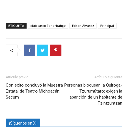
ETIQUETA
club turco Fenerbahçe
Edson Álvarez
Principal
Artículo previo
Artículo siguiente
Con éxito concluyó la Muestra
Personas bloquean la Quiroga-
Estatal de Teatro Michoacán:
Tzurumútaro; exigen la
Secum
aparición de un habitante de
Tzintzuntzan
¡Síguenos en X!