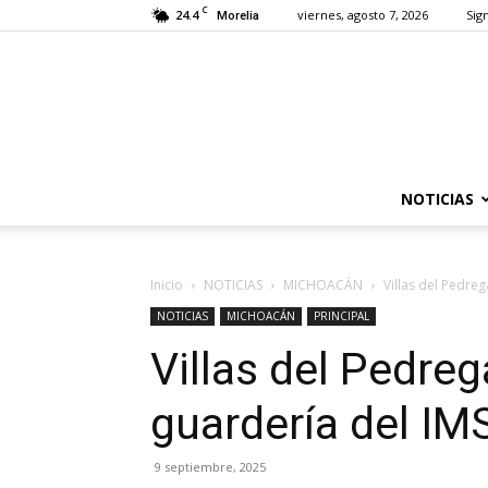
C
24.4
viernes, agosto 7, 2026
Sign
Morelia
NOTICIAS
Inicio
NOTICIAS
MICHOACÁN
Villas del Pedre
NOTICIAS
MICHOACÁN
PRINCIPAL
Villas del Pedreg
guardería del IM
9 septiembre, 2025