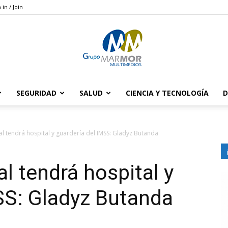
 in / Join
SEGURIDAD
SALUD
CIENCIA Y TECNOLOGÍA
D
Grupo
gal tendrá hospital y guardería del IMSS: Gladyz Butanda
al tendrá hospital y
Marmor
SS: Gladyz Butanda