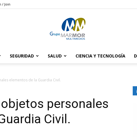
n / Join
SEGURIDAD
SALUD
CIENCIA Y TECNOLOGÍA
D
Grupo
ales elementos de la Guardia Civil.
 objetos personales
Marmor
uardia Civil.