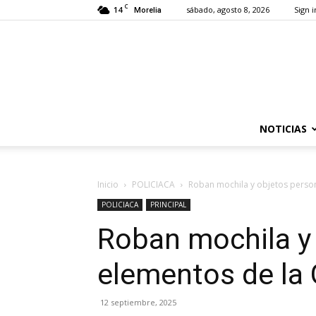
C
14
sábado, agosto 8, 2026
Sign i
Morelia
NOTICIAS
Inicio
POLICIACA
Roban mochila y objetos person
POLICIACA
PRINCIPAL
Roban mochila y
elementos de la G
12 septiembre, 2025