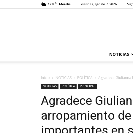
C
12.8
viernes, agosto 7, 2026
Sign
Morelia
NOTICIAS
Inicio
NOTICIAS
POLÍTICA
Agradece Giulianna B
NOTICIAS
POLÍTICA
PRINCIPAL
Agradece Giulian
arropamiento de
importantes en 