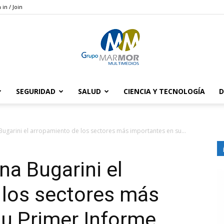
 in / Join
SEGURIDAD
SALUD
CIENCIA Y TECNOLOGÍA
D
Grupo
ugarini el arropamiento de los sectores más importantes en su...
na Bugarini el
Marmor
 los sectores más
su Primer Informe