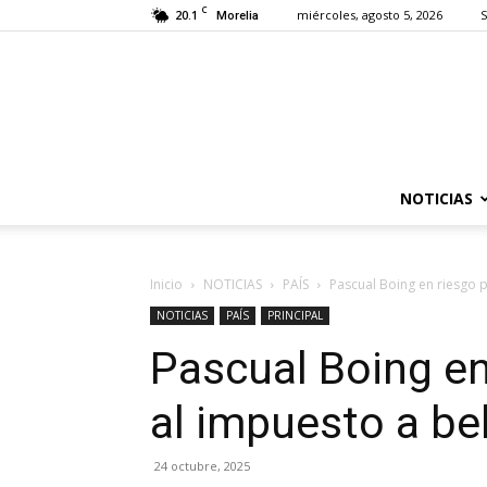
C
20.1
miércoles, agosto 5, 2026
S
Morelia
NOTICIAS
Inicio
NOTICIAS
PAÍS
Pascual Boing en riesgo
NOTICIAS
PAÍS
PRINCIPAL
Pascual Boing e
al impuesto a b
24 octubre, 2025