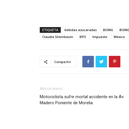
ETIQUETA
bebidas azucaradas
BOING
BOING
Claudia Sheinbaum
IEPS
Impuesto
Mexico
Compartir
Artículo previo
Motociclista sufre mortal accidente en la Av.
Madero Poniente de Morelia