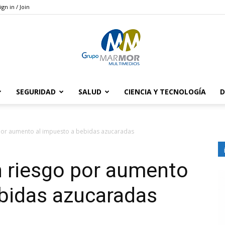
ign in / Join
SEGURIDAD
SALUD
CIENCIA Y TECNOLOGÍA
D
Grupo
 por aumento al impuesto a bebidas azucaradas
n riesgo por aumento
Marmor
ebidas azucaradas