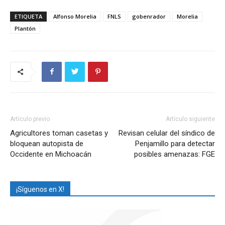
ETIQUETA
Alfonso Morelia
FNLS
gobenrador
Morelia
Plantón
Artículo previo
Artículo siguiente
Agricultores toman casetas y
Revisan celular del síndico de
bloquean autopista de
Penjamillo para detectar
Occidente en Michoacán
posibles amenazas: FGE
¡Síguenos en X!