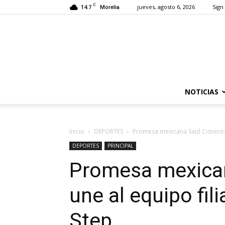
C
14.7
jueves, agosto 6, 2026
Sign 
Morelia
NOTICIAS
Inicio
DEPORTES
Promesa mexicana Said Cisneros 
DEPORTES
PRINCIPAL
Promesa mexican
une al equipo fil
Step