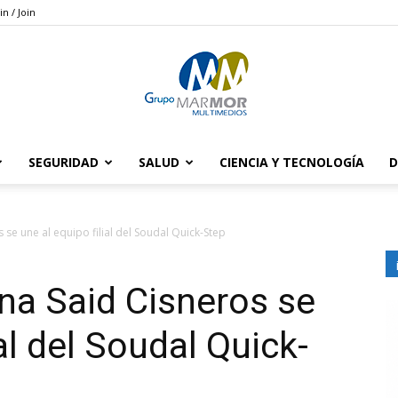
in / Join
SEGURIDAD
SALUD
CIENCIA Y TECNOLOGÍA
D
Grupo
se une al equipo filial del Soudal Quick-Step
a Said Cisneros se
Marmor
ial del Soudal Quick-