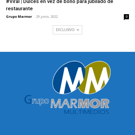
#Viral | Dulces en vez de bono para jubilado de
restaurante
Grupo Marmor
-
29 junio, 2022
0
EXCLUSIVO