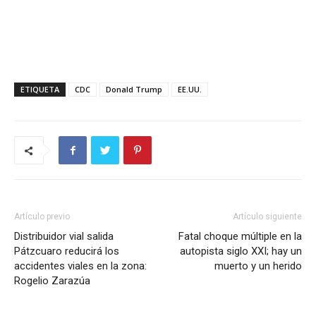
ETIQUETA
CDC
Donald Trump
EE.UU.
Artículo previo
Artículo siguiente
Distribuidor vial salida
Fatal choque múltiple en la
Pátzcuaro reducirá los
autopista siglo XXI; hay un
accidentes viales en la zona:
muerto y un herido
Rogelio Zarazúa