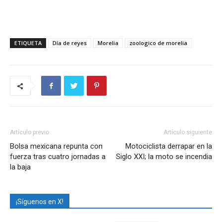
ETIQUETA
Día de reyes
Morelia
zoologico de morelia
Artículo previo
Artículo siguiente
Bolsa mexicana repunta con
Motociclista derrapar en la
fuerza tras cuatro jornadas a
Siglo XXI; la moto se incendia
la baja
¡Síguenos en X!