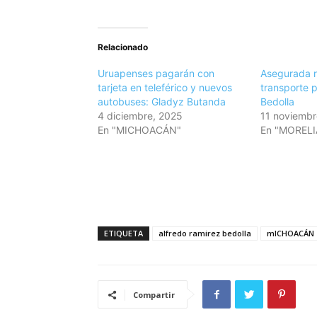
Relacionado
Uruapenses pagarán con
Asegurada r
tarjeta en teleférico y nuevos
transporte 
autobuses: Gladyz Butanda
Bedolla
4 diciembre, 2025
11 noviembr
En "MICHOACÁN"
En "MORELI
ETIQUETA
alfredo ramirez bedolla
mICHOACÁN
Compartir