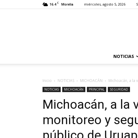
C
16.4
miércoles, agosto 5, 2026
S
Morelia
NOTICIAS
Inicio
NOTICIAS
MICHOACÁN
Michoacán, a la 
NOTICIAS
MICHOACÁN
PRINCIPAL
SEGURIDAD
Michoacán, a la 
monitoreo y segu
público de Uruap