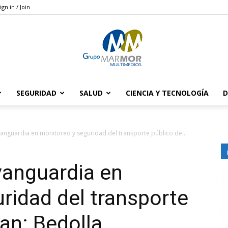
ign in / Join
SEGURIDAD
SALUD
CIENCIA Y TECNOLOGÍA
D
Grupo
vanguardia en monitoreo y seguridad del transporte público de...
vanguardia en
Marmor
ridad del transporte
an: Bedolla