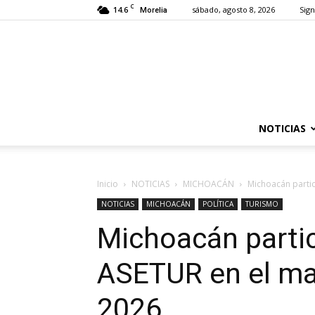
C
14.6
sábado, agosto 8, 2026
Sign
Morelia
NOTICIAS
Inicio
NOTICIAS
MICHOACÁN
Michoacán partic
NOTICIAS
MICHOACÁN
POLÍTICA
TURISMO
Michoacán partic
ASETUR en el ma
2026