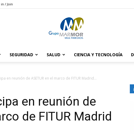
 in / Join
SEGURIDAD
SALUD
CIENCIA Y TECNOLOGÍA
D
Grupo
ipa en reunión de ASETUR en el marco de FITUR Madrid...
ipa en reunión de
Marmor
rco de FITUR Madrid