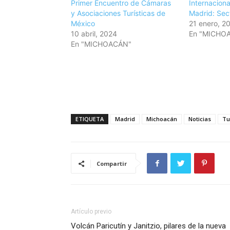
Primer Encuentro de Cámaras
Internaciona
y Asociaciones Turísticas de
Madrid: Sec
México
21 enero, 2
10 abril, 2024
En "MICHO
En "MICHOACÁN"
ETIQUETA
Madrid
Michoacán
Noticias
Tu
Compartir
Artículo previo
Volcán Paricutín y Janitzio, pilares de la nueva