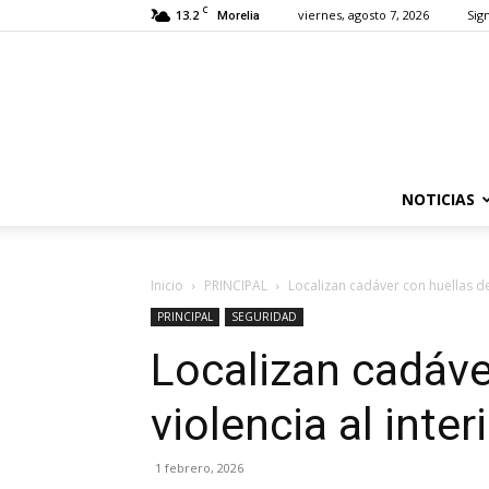
C
13.2
viernes, agosto 7, 2026
Sign
Morelia
NOTICIAS
Inicio
PRINCIPAL
Localizan cadáver con huellas de 
PRINCIPAL
SEGURIDAD
Localizan cadáve
violencia al inter
1 febrero, 2026