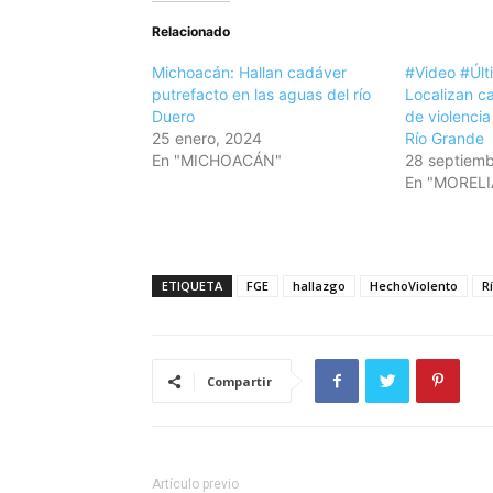
Relacionado
Michoacán: Hallan cadáver
#Video #Úl
putrefacto en las aguas del río
Localizan c
Duero
de violencia
25 enero, 2024
Río Grande
En "MICHOACÁN"
28 septiemb
En "MORELI
ETIQUETA
FGE
hallazgo
HechoViolento
R
Compartir
Artículo previo