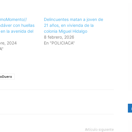
timoMomento//
Delincuentes matan a joven de
adáver con huellas
21 años, en vivienda de la
 en la avenida del
colonia Miguel Hidalgo
8 febrero, 2026
re, 2024
En "POLICIACA"
A"
íoDuero
Artículo siguiente