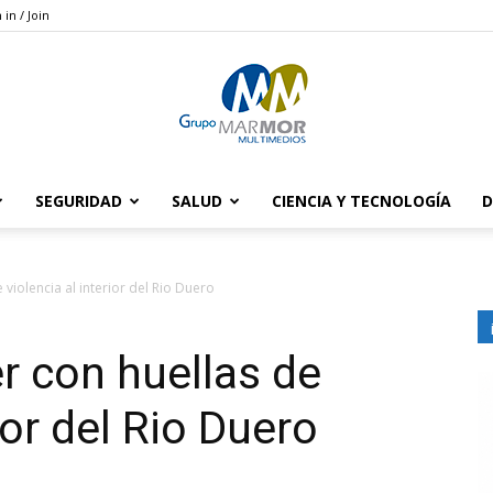
 in / Join
SEGURIDAD
SALUD
CIENCIA Y TECNOLOGÍA
D
Grupo
violencia al interior del Rio Duero
r con huellas de
Marmor
ior del Rio Duero