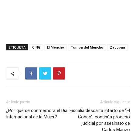
ETIQUETA
CJNG
El Mencho
Tumba del Mencho
Zapopan
Artículo previo
Artículo siguiente
¿Por qué se conmemora el Día
Fiscalía descarta infarto de “El
Internacional de la Mujer?
Congo”; continúa proceso
judicial por asesinato de
Carlos Manzo