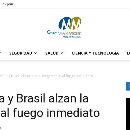
 in / Join
SEGURIDAD
SALUD
CIENCIA Y TECNOLOGÍA
D
Grupo
bia y Brasil alzan la voz: exigen cese al fuego inmediato...
y Brasil alzan la
Marmor
 al fuego inmediato
e