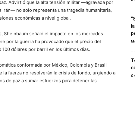
az. Advirtió que la alta tensión militar —agravada por
a Irán— no solo representa una tragedia humanitaria,
iones económicas a nivel global.
“
l
po
s, Sheinbaum señaló el impacto en los mercados
re por la guerra ha provocado que el precio del
M
 100 dólares por barril en los últimos días.
T
plomática conformada por México, Colombia y Brasil
c
de la fuerza no resolverán la crisis de fondo, urgiendo a
G
mos de paz a sumar esfuerzos para detener las