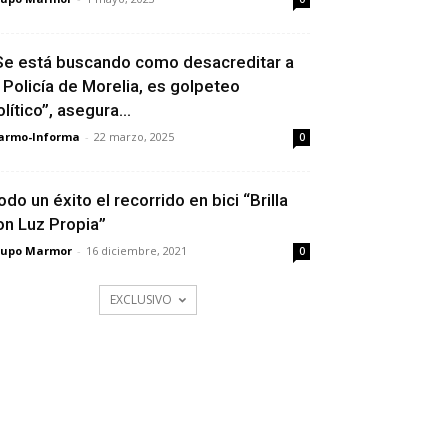
Se está buscando como desacreditar a
a Policía de Morelia, es golpeteo
lítico”, asegura...
armo-Informa
-
22 marzo, 2025
0
odo un éxito el recorrido en bici “Brilla
on Luz Propia”
rupo Marmor
-
16 diciembre, 2021
0
EXCLUSIVO