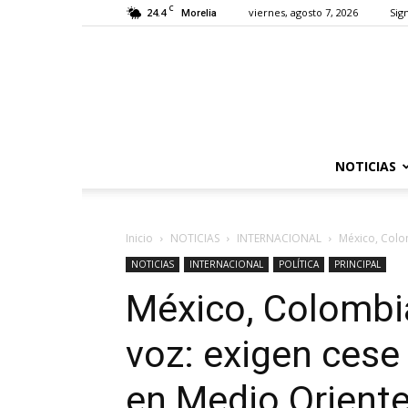
C
24.4
viernes, agosto 7, 2026
Sign
Morelia
NOTICIAS
Inicio
NOTICIAS
INTERNACIONAL
México, Colom
NOTICIAS
INTERNACIONAL
POLÍTICA
PRINCIPAL
México, Colombia 
voz: exigen cese
en Medio Orient