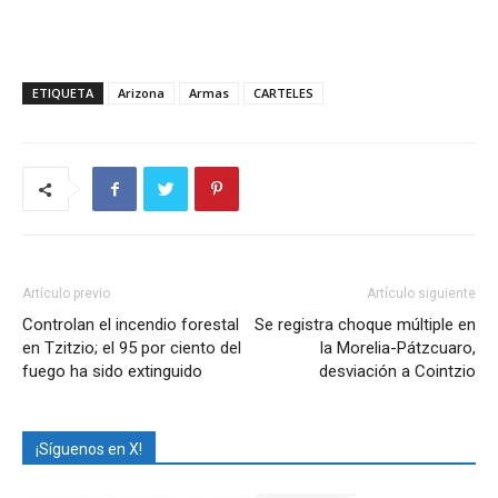
ETIQUETA
Arizona
Armas
CARTELES
Artículo previo
Artículo siguiente
Controlan el incendio forestal
Se registra choque múltiple en
en Tzitzio; el 95 por ciento del
la Morelia-Pátzcuaro,
fuego ha sido extinguido
desviación a Cointzio
¡Síguenos en X!