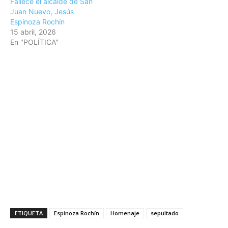
Fallece el alcalde de San
Juan Nuevo, Jesús
Espinoza Rochín
15 abril, 2026
En "POLÍTICA"
ETIQUETA
Espinoza Rochín
Homenaje
sepultado