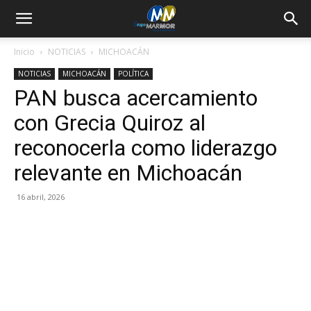
Inicio
NOTICIAS
MICHOACÁN
NOTICIAS
MICHOACÁN
POLÍTICA
PAN busca acercamiento
con Grecia Quiroz al
reconocerla como liderazgo
relevante en Michoacán
16 abril, 2026