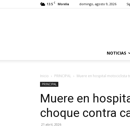
C
13.5
domingo, agosto 9, 2026
Si
Morelia
NOTICIAS
Inicio
PRINCIPAL
Muere en hospital motociclista 
PRINCIPAL
Muere en hospita
choque contra c
21 abril, 2026