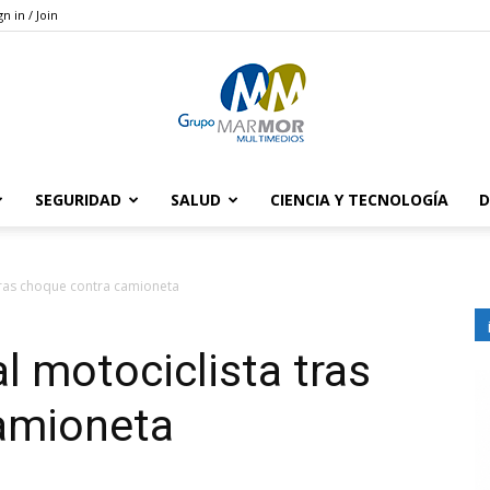
gn in / Join
SEGURIDAD
SALUD
CIENCIA Y TECNOLOGÍA
D
Grupo
tras choque contra camioneta
l motociclista tras
Marmor
amioneta