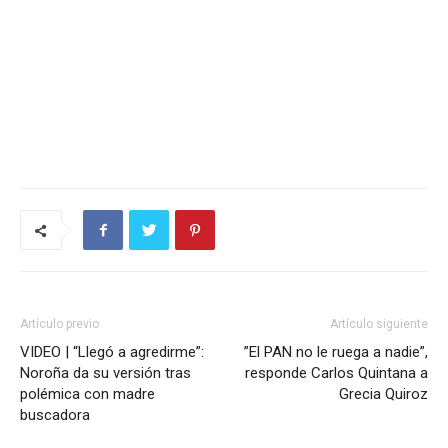
Artículo previo
Artículo siguiente
VIDEO | “Llegó a agredirme”:
”El PAN no le ruega a nadie”,
Noroña da su versión tras
responde Carlos Quintana a
polémica con madre
Grecia Quiroz
buscadora