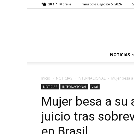
C
20.1
miércoles, agosto 5, 2026
S
Morelia
NOTICIAS
Inicio
NOTICIAS
INTERNACIONAL
Mujer besa a 
NOTICIAS
INTERNACIONAL
Viral
Mujer besa a su 
juicio tras sobre
en Brasil