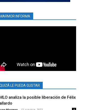
MARMOR INFORMA
QUIZÁ LE PUEDA GUSTAR
MLO analiza la posible liberación de Félix
allardo
rupo Marmor
-
12 octubre, 2022
0