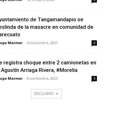
yuntamiento de Tangamandapio se
eslinda de la masacre en comunidad de
arecuato
rupo Marmor
-
4 noviembre, 2021
0
e registra choque entre 2 camionetas en
a Agustín Arriaga Rivera, #Morelia
rupo Marmor
-
8 noviembre, 2023
0
EXCLUSIVO