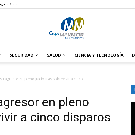
ign in / Join
SEGURIDAD
SALUD
CIENCIA Y TECNOLOGÍA
D
Grupo
su agresor en pleno juicio tras sobrevivir a cinco...
agresor en pleno
Marmor
vivir a cinco disparos