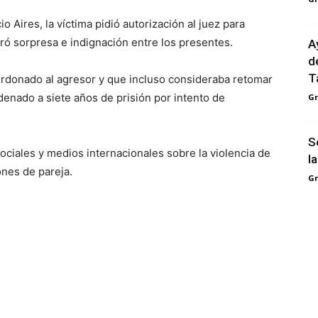
o Aires, la víctima pidió autorización al juez para
ró sorpresa e indignación entre los presentes.
A
d
T
perdonado al agresor y que incluso consideraba retomar
denado a siete años de prisión por intento de
G
S
ciales y medios internacionales sobre la violencia de
l
ones de pareja.
G