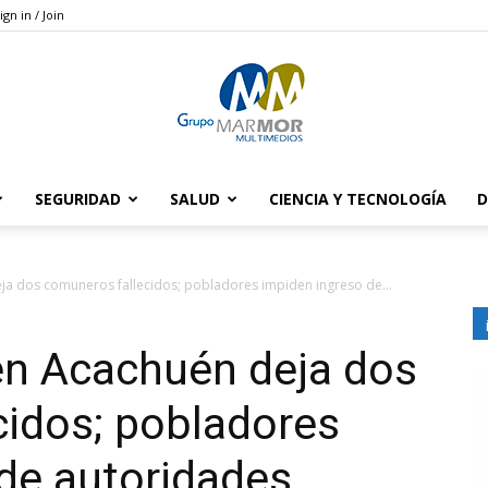
ign in / Join
SEGURIDAD
SALUD
CIENCIA Y TECNOLOGÍA
D
Grupo
a dos comuneros fallecidos; pobladores impiden ingreso de...
n Acachuén deja dos
Marmor
cidos; pobladores
de autoridades