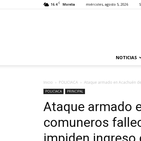
C
16.4
miércoles, agosto 5, 2026
S
Morelia
NOTICIAS
Inicio
POLICIACA
Ataque armado en Acachuén dej
POLICIACA
PRINCIPAL
Ataque armado e
comuneros falle
impiden ingreso 