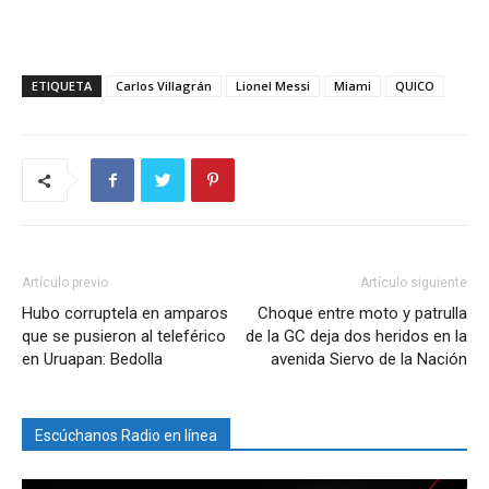
ETIQUETA
Carlos Villagrán
Lionel Messi
Miami
QUICO
Artículo previo
Artículo siguiente
Hubo corruptela en amparos
Choque entre moto y patrulla
que se pusieron al teleférico
de la GC deja dos heridos en la
en Uruapan: Bedolla
avenida Siervo de la Nación
Escúchanos Radio en línea