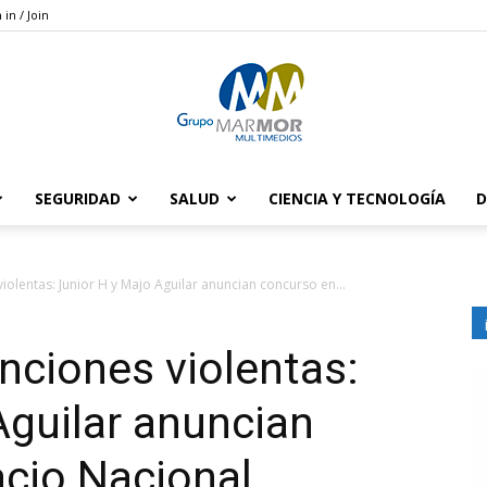
 in / Join
SEGURIDAD
SALUD
CIENCIA Y TECNOLOGÍA
D
Grupo
iolentas: Junior H y Majo Aguilar anuncian concurso en...
nciones violentas:
Marmor
Aguilar anuncian
cio Nacional