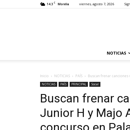
C
14.3
viernes, agosto 7, 2026
Sign
Morelia
NOTICIAS
Inicio
NOTICIAS
PAÍS
Buscan frenar canciones v
NOTICIAS
PAÍS
PRINCIPAL
Social
Buscan frenar ca
Junior H y Majo 
concurso en Pala