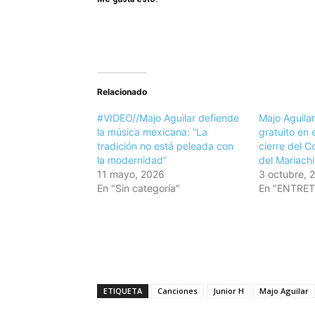
Relacionado
#VIDEO//Majo Aguilar defiende
Majo Aguilar
la música mexicana: “La
gratuito en 
tradición no está peleada con
cierre del 
la modernidad”
del Mariachi
11 mayo, 2026
3 octubre, 
En "Sin categoría"
En "ENTRE
ETIQUETA
Canciones
Junior H
Majo Aguilar