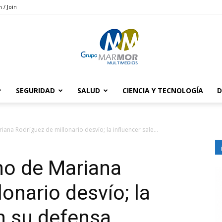
n / Join
SEGURIDAD
SALUD
CIENCIA Y TECNOLOGÍA
D
Grupo
na Rodríguez de millonario desvío; la influencer sale...
o de Mariana
Marmor
onario desvío; la
en su defensa