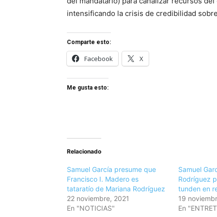
del mandatario) para canalizar recursos del
intensificando la crisis de credibilidad sobr
Comparte esto:
Facebook
X
Me gusta esto:
Relacionado
Samuel García presume que
Samuel Garc
Francisco I. Madero es
Rodríguez p
tataratío de Mariana Rodríguez
tunden en r
22 noviembre, 2021
19 noviembr
En "NOTICIAS"
En "ENTRE