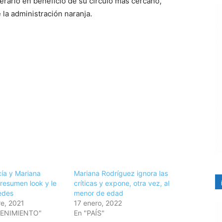
 erario en beneficio de su círculo más cercano,
e la administración naranja.
ía y Mariana
Mariana Rodríguez ignora las
resumen look y le
críticas y expone, otra vez, al
edes
menor de edad
e, 2021
17 enero, 2022
TENIMIENTO"
En "PAÍS"