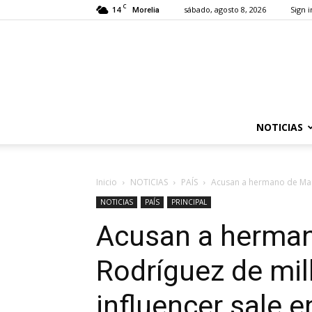
C
14
sábado, agosto 8, 2026
Sign i
Morelia
NOTICIAS
Inicio
NOTICIAS
PAÍS
Acusan a hermano de Maria
NOTICIAS
PAÍS
PRINCIPAL
Acusan a herman
Rodríguez de mill
influencer sale 