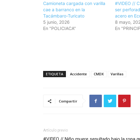
Camioneta cargada con varilla
#VIDEO // Ci
cae a barranco en la
ser perforad
Tacámbaro-Turicato
acero en Ec
5 junio, 2026
8 mayo, 20
En "POLICIACA"
En "PRINCI
ETIQUETA
Accidente
CMDX
Varillas
Compartir
Artículo previo
#VIDEO // Niño muere sepultado bajo la ropa q