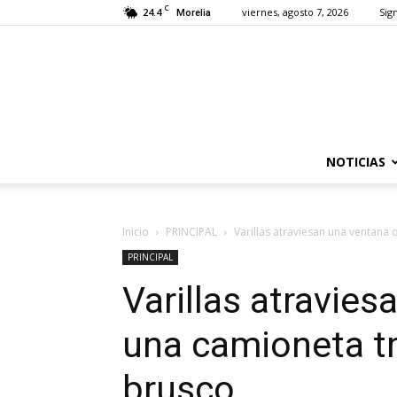
C
24.4
viernes, agosto 7, 2026
Sign
Morelia
NOTICIAS
Inicio
PRINCIPAL
Varillas atraviesan una ventana
PRINCIPAL
Varillas atravie
una camioneta t
brusco