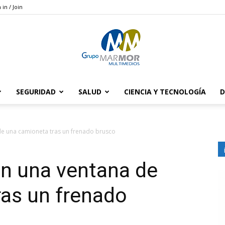
 in / Join
SEGURIDAD
SALUD
CIENCIA Y TECNOLOGÍA
D
Grupo
 de una camioneta tras un frenado brusco
san una ventana de
Marmor
ras un frenado