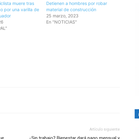
clista muere tras
Detienen a hombres por robar
o por una varilla de
material de construcción
uador
25 marzo, 2023
26
En "NOTICIAS"
PAL"
Artículo siguiente
ue
¿Sin trabajo? Bienestar dará pago mensual y