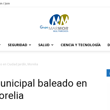
in / Join
SEGURIDAD
SALUD
CIENCIA Y TECNOLOGÍA
D
Grupo
o en Ciudad Jardín, Morelia
unicipal baleado en
Marmor
orelia