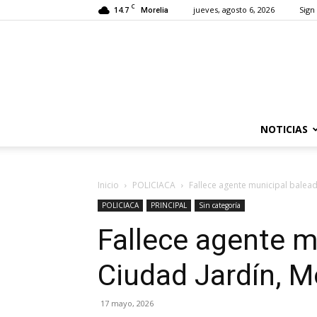
C
14.7
jueves, agosto 6, 2026
Sign 
Morelia
NOTICIAS
Inicio
POLICIACA
Fallece agente municipal balead
POLICIACA
PRINCIPAL
Sin categoría
Fallece agente m
Ciudad Jardín, M
17 mayo, 2026