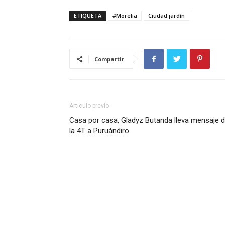
ETIQUETA
#Morelia
Ciudad jardín
Compartir
Artículo previo
Casa por casa, Gladyz Butanda lleva mensaje 
la 4T a Puruándiro