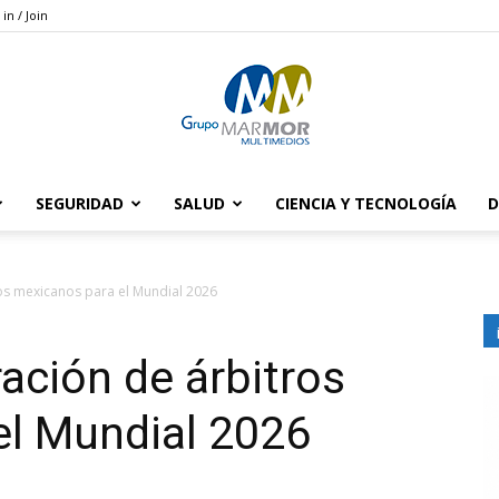
 in / Join
SEGURIDAD
SALUD
CIENCIA Y TECNOLOGÍA
D
Grupo
ros mexicanos para el Mundial 2026
ración de árbitros
Marmor
el Mundial 2026