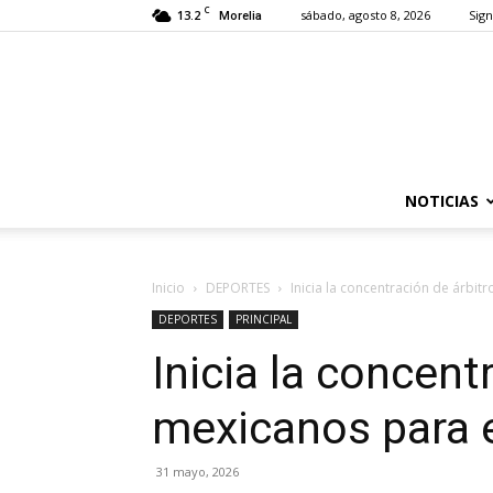
C
13.2
sábado, agosto 8, 2026
Sign
Morelia
NOTICIAS
Inicio
DEPORTES
Inicia la concentración de árbit
DEPORTES
PRINCIPAL
Inicia la concent
mexicanos para 
31 mayo, 2026