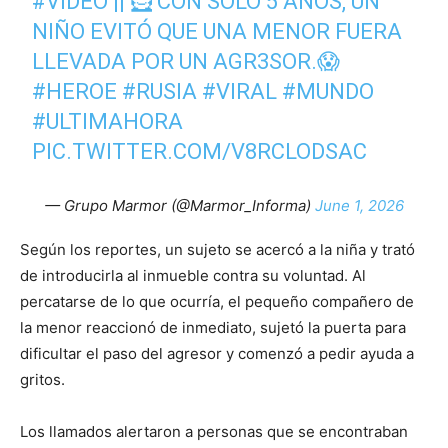
#VIDEO
|| 🦸 CON SOLO 5 AÑOS, UN
NIÑO EVITÓ QUE UNA MENOR FUERA
LLEVADA POR UN AGR3SOR.😱
#HEROE
#RUSIA
#VIRAL
#MUNDO
#ULTIMAHORA
PIC.TWITTER.COM/V8RCLODSAC
— Grupo Marmor (@Marmor_Informa)
June 1, 2026
Según los reportes, un sujeto se acercó a la niña y trató
de introducirla al inmueble contra su voluntad. Al
percatarse de lo que ocurría, el pequeño compañero de
la menor reaccionó de inmediato, sujetó la puerta para
dificultar el paso del agresor y comenzó a pedir ayuda a
gritos.
Los llamados alertaron a personas que se encontraban