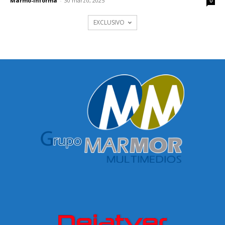
Marmo-Informa
-
30 marzo, 2025
0
EXCLUSIVO