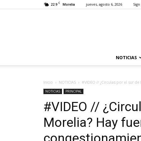
C
22.9
jueves, agosto 6, 2026
Sign 
Morelia
NOTICIAS
Inicio
NOTICIAS
#VIDEO // ¿Circulas por el sur de
NOTICIAS
PRINCIPAL
#VIDEO // ¿Circul
Morelia? Hay fue
congestionamient