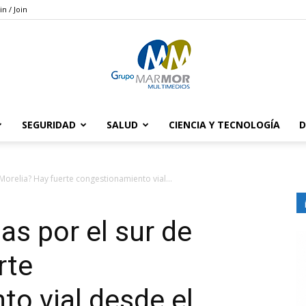
in / Join
SEGURIDAD
SALUD
CIENCIA Y TECNOLOGÍA
D
Grupo
 Morelia? Hay fuerte congestionamiento vial...
as por el sur de
Marmor
rte
o vial desde el