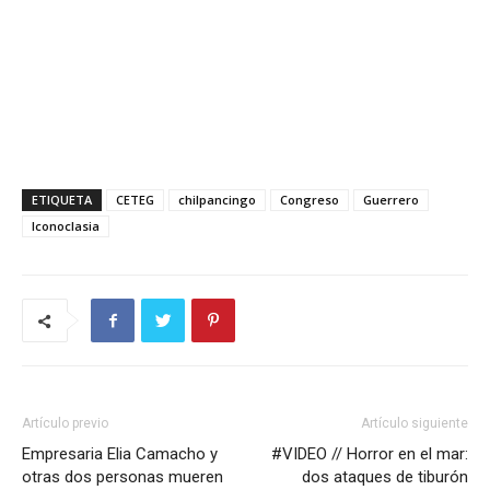
ETIQUETA
CETEG
chilpancingo
Congreso
Guerrero
Iconoclasia
Artículo previo
Artículo siguiente
Empresaria Elia Camacho y
#VIDEO // Horror en el mar:
otras dos personas mueren
dos ataques de tiburón