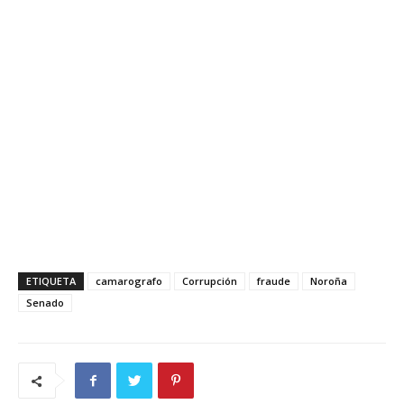
ETIQUETA
camarografo
Corrupción
fraude
Noroña
Senado