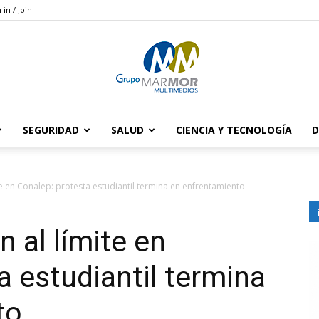
 in / Join
SEGURIDAD
SALUD
CIENCIA Y TECNOLOGÍA
D
Grupo
te en Conalep: protesta estudiantil termina en enfrentamiento
 al límite en
Marmor
a estudiantil termina
to