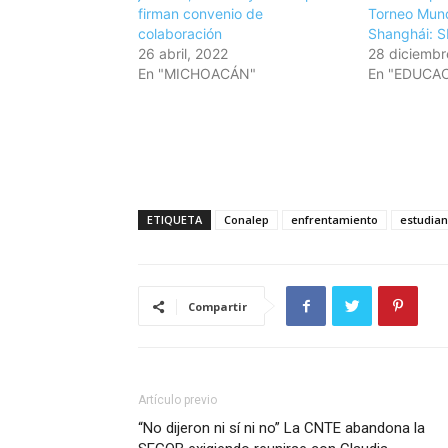
firman convenio de
Torneo Mund
colaboración
Shanghái: 
26 abril, 2022
28 diciembr
En "MICHOACÁN"
En "EDUCA
ETIQUETA
Conalep
enfrentamiento
estudian
Compartir
Artículo previo
“No dijeron ni sí ni no” La CNTE abandona la