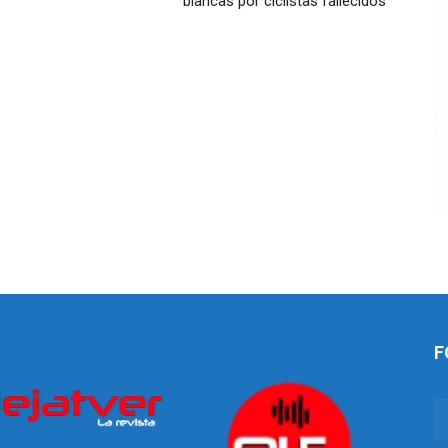
blancas por ciclistas fallecidos
F