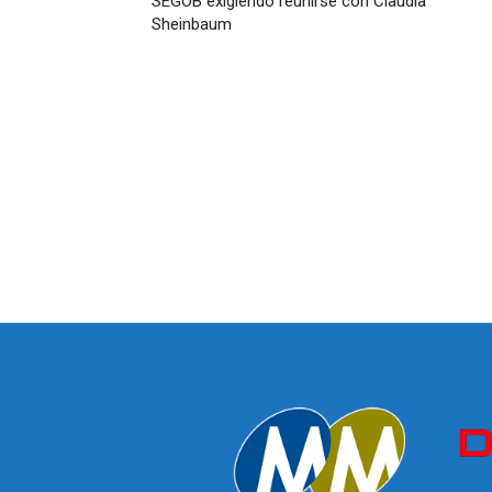
SEGOB exigiendo reunirse con Claudia
Sheinbaum