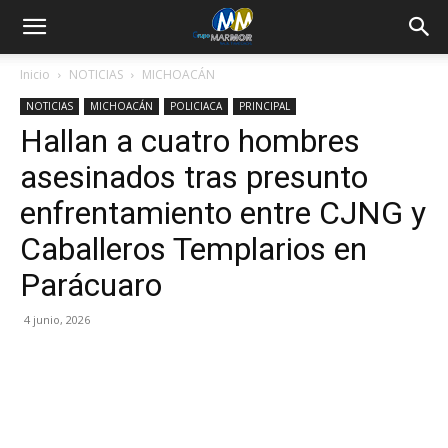
Inicio
NOTICIAS
MICHOACÁN
NOTICIAS
MICHOACÁN
POLICIACA
PRINCIPAL
Hallan a cuatro hombres
asesinados tras presunto
enfrentamiento entre CJNG y
Caballeros Templarios en
Parácuaro
4 junio, 2026