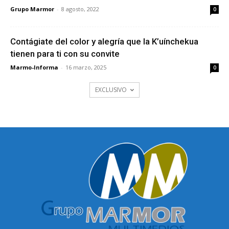
Grupo Marmor
-
8 agosto, 2022
0
Contágiate del color y alegría que la K’uínchekua
tienen para ti con su convite
Marmo-Informa
-
16 marzo, 2025
0
EXCLUSIVO