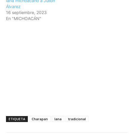
lana michoacano a Julión
Álvarez
16 septiembre, 2023
En "MICHOACÁN"
ETIQUETA
Charapan
lana
tradicional