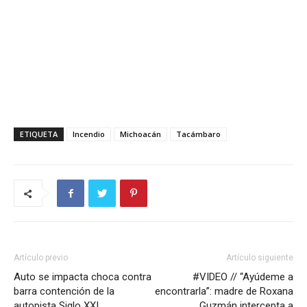
ETIQUETA
Incendio
Michoacán
Tacámbaro
Artículo previo
Artículo siguiente
Auto se impacta choca contra
#VIDEO // “Ayúdeme a
barra contención de la
encontrarla”: madre de Roxana
autopista Siglo XXI
Guzmán intercepta a