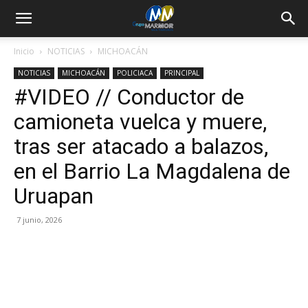
Inicio
NOTICIAS
MICHOACÁN
NOTICIAS
MICHOACÁN
POLICIACA
PRINCIPAL
#VIDEO // Conductor de
camioneta vuelca y muere,
tras ser atacado a balazos,
en el Barrio La Magdalena de
Uruapan
7 junio, 2026