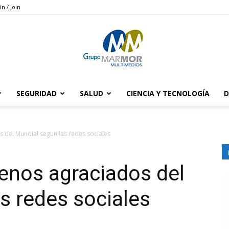
in / Join
SEGURIDAD
SALUD
CIENCIA Y TECNOLOGÍA
D
Grupo
 del Mundial segun las redes sociales
enos agraciados del
Marmor
s redes sociales