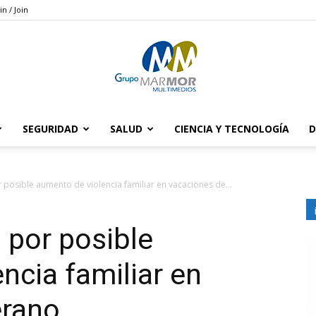
in / Join
SEGURIDAD
SALUD
CIENCIA Y TECNOLOGÍA
D
Grupo
r posible aumento de violencia familiar en vacaciones de...
 por posible
Marmor
ncia familiar en
erano