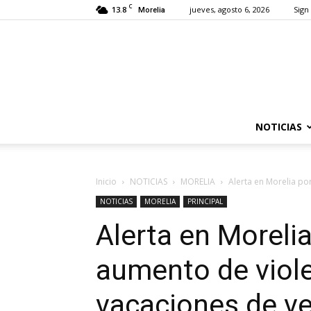
C
13.8
jueves, agosto 6, 2026
Sign 
Morelia
NOTICIAS
Inicio
NOTICIAS
MORELIA
Alerta en Morelia po
NOTICIAS
MORELIA
PRINCIPAL
Alerta en Morelia
aumento de viole
vacaciones de v