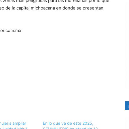
s zonas más peligrosas para las morelianas por lo que
eo de la capital michoacana en donde se presentan
mor.com.mx
jeris ampliar
En lo que va de este 2025,
e Unidad Móvil
SEMMUJERIS ha atendido 13