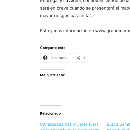
Pedregal y La Aldea, continúan siendo de la
será en breve cuando se presentará el map
mayor riesgos para éstas.
Esto y más información en www.grupomar
Comparte esto:
Facebook
X
Me gusta esto:
Relacionado
Canalizadas tres mujeres fuera
Busca Semmu
de Michoacán para resguardar
cobertura d