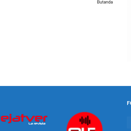
Butanda
F