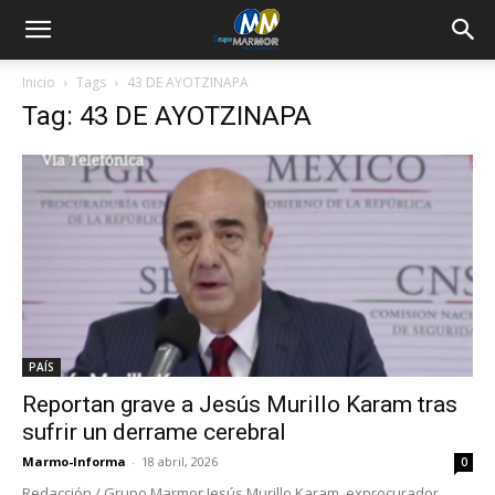
Inicio
Tags
43 DE AYOTZINAPA
Tag: 43 DE AYOTZINAPA
PAÍS
Reportan grave a Jesús Murillo Karam tras
sufrir un derrame cerebral
Marmo-Informa
-
18 abril, 2026
0
Redacción / Grupo Marmor Jesús Murillo Karam, exprocurador