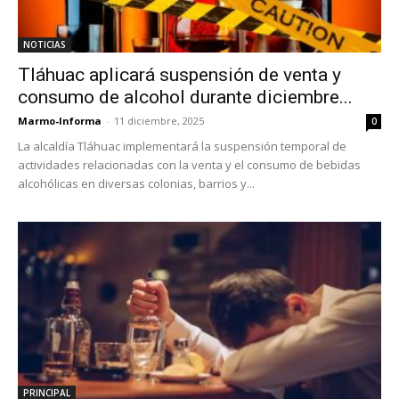
NOTICIAS
Tláhuac aplicará suspensión de venta y
consumo de alcohol durante diciembre...
Marmo-Informa
-
11 diciembre, 2025
0
La alcaldía Tláhuac implementará la suspensión temporal de
actividades relacionadas con la venta y el consumo de bebidas
alcohólicas en diversas colonias, barrios y...
PRINCIPAL