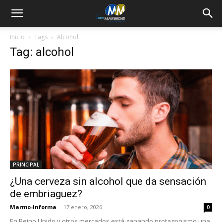
Inicio
Tags
Alcohol
Tag: alcohol
PRINCIPAL
¿Una cerveza sin alcohol que da sensación
de embriaguez?
Marmo-Informa
-
17 enero, 2026
0
En Reino Unido y otros mercados está ganando protagonismo una