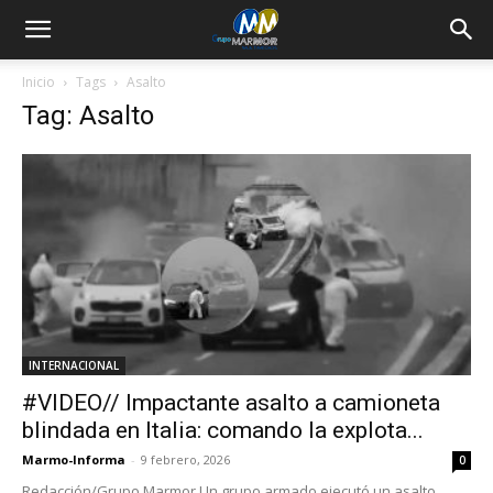
Inicio
Tags
Asalto
Tag: Asalto
INTERNACIONAL
#VIDEO// Impactante asalto a camioneta
blindada en Italia: comando la explota...
Marmo-Informa
-
9 febrero, 2026
0
Redacción/Grupo Marmor Un grupo armado ejecutó un asalto