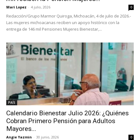
Mari Lopez
-
4 julio, 2026
0
Redacción/Grupo Marmor Quiroga, Michoacán, 4 de julio de 2026.-
Las mujeres michoacanas reciben un apoyo histórico con la
entrega de 146 mil Pensiones Mujeres Bienestar,...
PAÍS
Calendario Bienestar Julio 2026: ¿Quiénes
Cobran Primero Pensión para Adultos
Mayores...
Angie Yazmin
-
30 junio, 2026
0