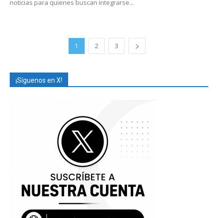
noticias para quienes buscan integrarse...
1
2
3
¡Síguenos en X!