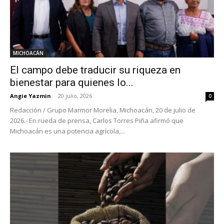
MICHOACÁN
El campo debe traducir su riqueza en
bienestar para quienes lo...
Angie Yazmin
-
20 julio, 2026
0
Redacción / Grupo Marmor Morelia, Michoacán, 20 de julio de
2026.- En rueda de prensa, Carlos Torres Piña afirmó que
Michoacán es una potencia agrícola,...