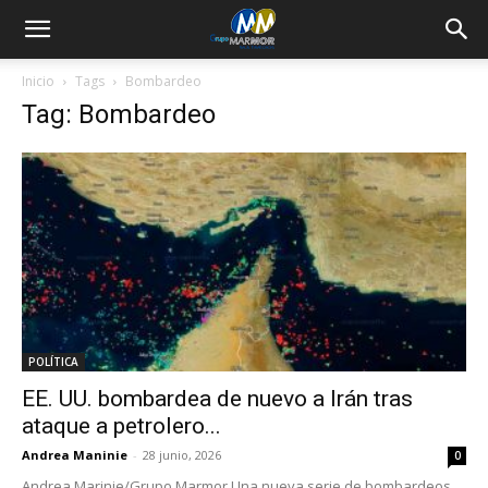
Inicio
Tags
Bombardeo
Tag: Bombardeo
POLÍTICA
EE. UU. bombardea de nuevo a Irán tras
ataque a petrolero...
Andrea Maninie
-
28 junio, 2026
0
Andrea Marinie/Grupo Marmor Una nueva serie de bombardeos