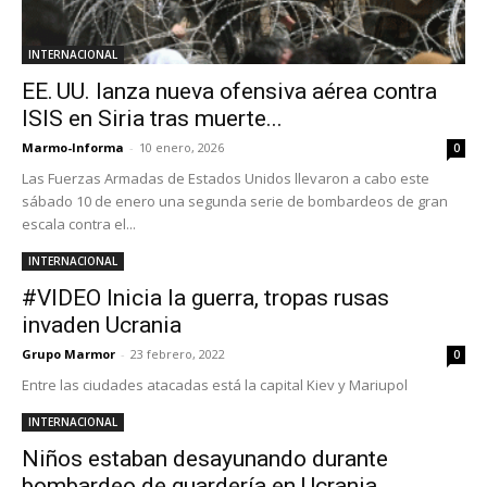
INTERNACIONAL
EE. UU. lanza nueva ofensiva aérea contra
ISIS en Siria tras muerte...
Marmo-Informa
-
10 enero, 2026
0
Las Fuerzas Armadas de Estados Unidos llevaron a cabo este
sábado 10 de enero una segunda serie de bombardeos de gran
escala contra el...
INTERNACIONAL
#VIDEO Inicia la guerra, tropas rusas
invaden Ucrania
Grupo Marmor
-
23 febrero, 2022
0
Entre las ciudades atacadas está la capital Kiev y Mariupol
INTERNACIONAL
Niños estaban desayunando durante
bombardeo de guardería en Ucrania