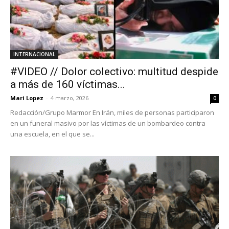
INTERNACIONAL
#VIDEO // Dolor colectivo: multitud despide
a más de 160 víctimas...
Mari Lopez
-
4 marzo, 2026
0
Redacción/Grupo Marmor En Irán, miles de personas participaron
en un funeral masivo por las víctimas de un bombardeo contra
una escuela, en el que se...