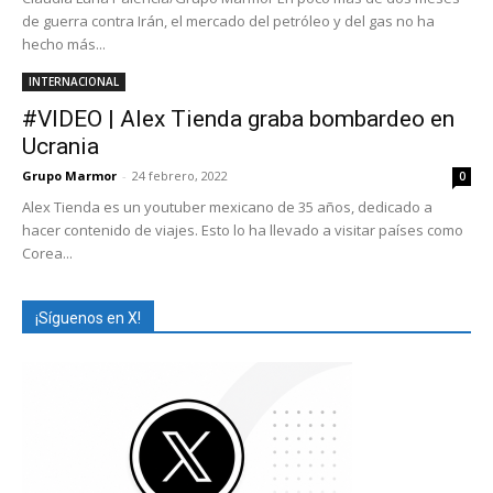
de guerra contra Irán, el mercado del petróleo y del gas no ha
hecho más...
INTERNACIONAL
#VIDEO | Alex Tienda graba bombardeo en
Ucrania
Grupo Marmor
-
24 febrero, 2022
0
Alex Tienda es un youtuber mexicano de 35 años, dedicado a
hacer contenido de viajes. Esto lo ha llevado a visitar países como
Corea...
¡Síguenos en X!