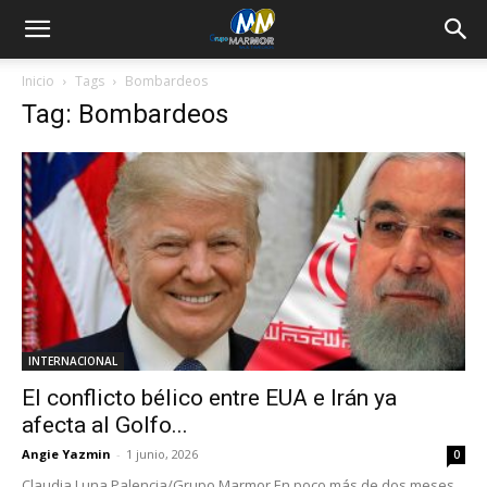
Inicio
Tags
Bombardeos
Tag: Bombardeos
INTERNACIONAL
El conflicto bélico entre EUA e Irán ya
afecta al Golfo...
Angie Yazmin
-
1 junio, 2026
0
Claudia Luna Palencia/Grupo Marmor En poco más de dos meses