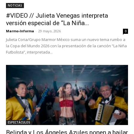
NOTICIAS
#VIDEO // Julieta Venegas interpreta
versión especial de “La Niña...
Marmo-Informa
-
29 mayo, 2026
0
Julieta Coria/Grupo Marmor México suma un nuevo tema rumbo a
la Copa del Mundo 2026 con la presentación de la canción “La Niña
Futbolista”, interpretada...
ESPECTÁCULOS
Belinda y Los Ángeles Azules ponen a bailar