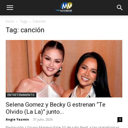
Inicio
Tags
Canción
Tag: canción
ENTRETENIMIENTO
Selena Gomez y Becky G estrenan “Te
Olvido (La La)” junto...
Angie Yazmin
-
31 julio, 2026
0
Redacción / Grupo Marmor Este 31 de julio llegó a las plataformas