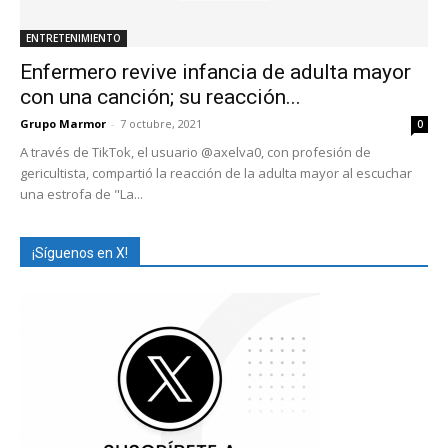
ENTRETENIMIENTO
Enfermero revive infancia de adulta mayor
con una canción; su reacción...
Grupo Marmor
-
7 octubre, 2021
0
A través de TikTok, el usuario @axelva0, con profesión de
gericultista, compartió la reacción de la adulta mayor al escuchar
una estrofa de "La...
¡Síguenos en X!