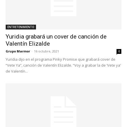
ENTRETENIMIENTO
Yuridia grabará un cover de canción de
Valentín Elizalde
Grupo Marmor
-
16 octubre, 2021
0
Yuridia dijo en el programa Pinky Promise que grabará cover de
“Vete Ya”, canción de Valentín Elizalde. “Voy a grabar la de ‘Vete ya’
de Valentín...