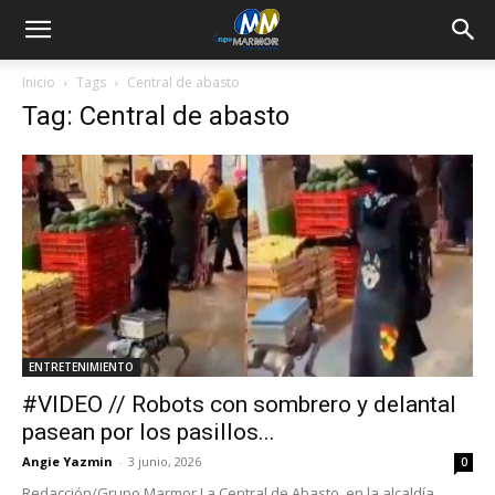
Inicio
Tags
Central de abasto
Tag: Central de abasto
ENTRETENIMIENTO
#VIDEO // Robots con sombrero y delantal
pasean por los pasillos...
Angie Yazmin
-
3 junio, 2026
0
Redacción/Grupo Marmor La Central de Abasto, en la alcaldía